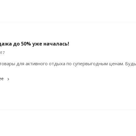
дажа до 50% уже началась!
017
овары для активного отдыха по супервыгодным ценам. Будьт
ее