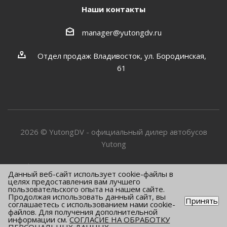
Наши контакты
manager@yutongdv.ru
Отдел продаж Владивосток, ул. Бородинская,
61
2026 © YutongDV - официальный дилер автобусов
Yutong
Информация о товарах и услугах, представленная на
Данный веб-сайт использует cookie-файлы в
сайте носит информационный характер и не является
целях предоставления вам лучшего
пользовательского опыта на нашем сайте.
публичной офертой, подробную информацию о наличии
Продолжая использовать данный сайт, вы
Принять
и ценах узнавайте у менеджеров
соглашаетесь с использованием нами cookie-
файлов. Для получения дополнительной
информации см.
СОГЛАСИЕ НА ОБРАБОТКУ