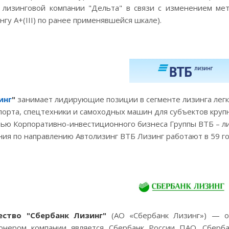
 лизинговой компании "Дельта" в связи с изменением мет
нгу А+(III) по ранее применявшейся шкале).
инг
"
занимает лидирующие позиции в сегменте лизинга легк
порта, спецтехники и самоходных машин для субъектов круп
тью Корпоративно-инвестиционного бизнеса Группы ВТБ – ли
ия по направлению Автолизинг ВТБ Лизинг работают в 59 го
ество
"Сбербанк Лизинг
"
(АО «Сбербанк Лизинг») — о
онером компании является Сбербанк России ПАО. Сберба