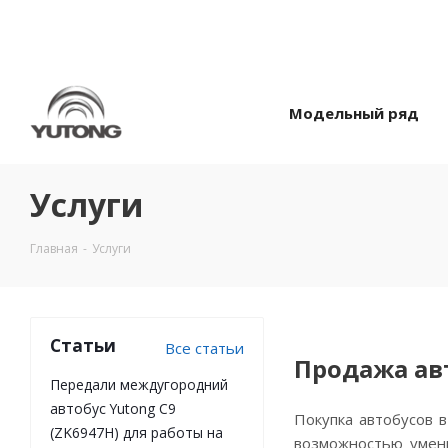
Модельный ряд
Услуги
Главная
-
Услуги
Статьи
Все статьи
Продажа авт
Передали междугородний
автобус Yutong C9
Покупка автобусов 
(ZK6947H) для работы на
возможностью умен