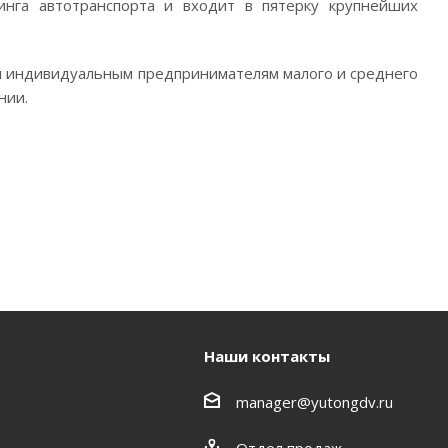
нга автотранспорта и входит в пятерку крупнейших
 и индивидуальным предпринимателям малого и среднего
нии.
Наши контакты
manager@yutongdv.ru
Отдел продаж