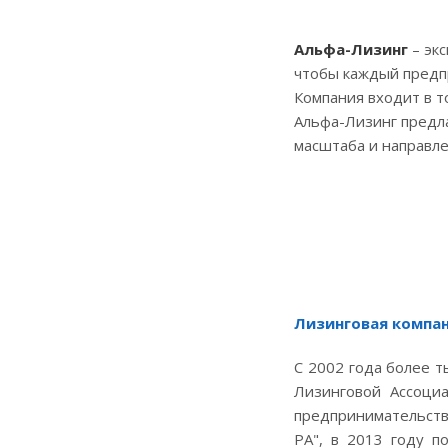
Альфа-Лизинг
– эк
чтобы каждый предпр
Компания входит в т
Альфа-Лизинг предла
масштаба и направле
Лизинговая компа
С 2002 года более т
Лизинговой Ассоци
предпринимательства
РА", в 2013 году п