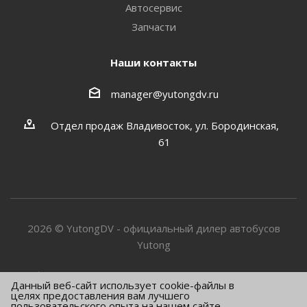
Автосервис
Запчасти
Наши контакты
manager@yutongdv.ru
Отдел продаж Владивосток, ул. Бородинская,
61
2026 © YutongDV - официальный дилер автобусов
Yutong
Информация о товарах и услугах, представленная на
Данный веб-сайт использует cookie-файлы в
сайте носит информационный характер и не является
целях предоставления вам лучшего
пользовательского опыта на нашем сайте.